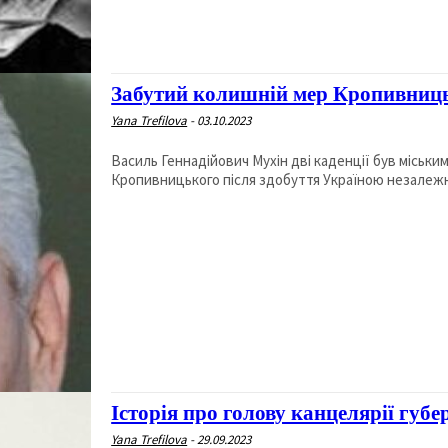
Забутий колишній мер Кропивниц
Yana Trefilova
-
03.10.2023
Василь Геннадійович Мухін дві каденції був міськ
Кропивницького після здобуття Україною незалежнос
Історія про голову канцелярії губ
Yana Trefilova
-
29.09.2023