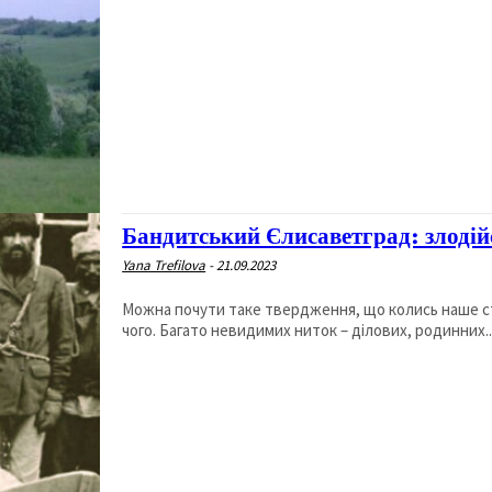
Бандитський Єлисаветград: злодій
Yana Trefilova
-
21.09.2023
Можна почути таке твердження, що колись наше ст
чого. Багато невидимих ниток – ділових, родинних..