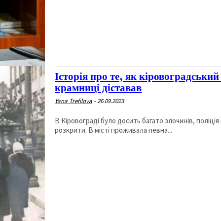
Історія про те, як кіровоградський
крамниці діставав
Yana Trefilova
-
26.09.2023
В Кіровограді було досить багато злочинів, поліція
розкрити. В місті проживала певна...