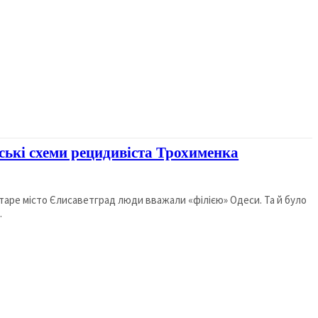
ські схеми рецидивіста Трохименка
аре місто Єлисаветград люди вважали «філією» Одеси. Та й було
.