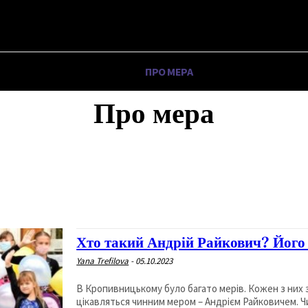
SKYI ✗
НА
ПРО ПОЛІТИКУ
ПРО МЕРА
ВОЄННА ІСТОРІЯ
Про мера
ВОЄННА ІСТОРІЯ
ІНШЕ
ПРО МЕРА
ПРО ПОЛІТИКУ
Хто такий Андрій Райкович? Його
Yana Trefilova
-
05.10.2023
В Кропивницькому було багато мерів. Кожен з них 
цікавляться чинним мером – Андрієм Райковичем. Чи 