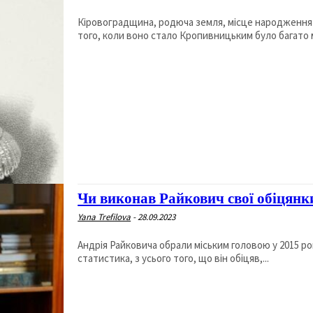
Кіровоградщина, родюча земля, місце народження 
того, коли воно стало Кропивницьким було багато м
Чи виконав Райкович свої обіцянк
Yana Trefilova
-
28.09.2023
Андрія Райковича обрали міським головою у 2015 роц
статистика, з усього того, що він обіцяв,...