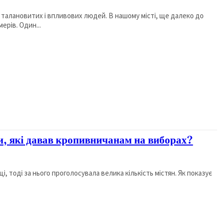
талановитих і впливових людей. В нашому місті, ще далеко до
ерів. Один...
и, які давав кропивничанам на виборах?
і, тоді за нього проголосувала велика кількість містян. Як показує