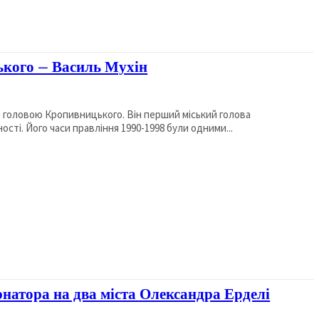
ького – Василь Мухін
им головою Кропивницького. Він перший міський голова
ті. Його часи правління 1990-1998 були одними...
ернатора на два міста Олександра Ерделі