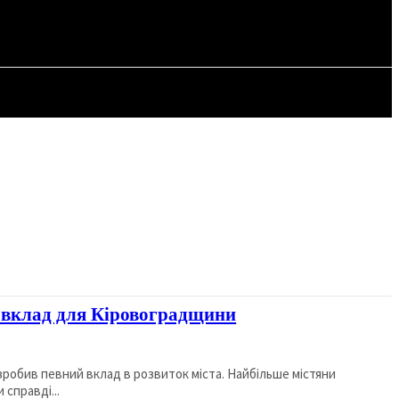
СТАТТІ
 вклад для Кіровоградщини
зробив певний вклад в розвиток міста. Найбільше містяни
справді...