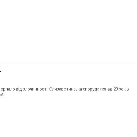
?
потерпало від злочинності. Єлизаветинська споруда понад 20 років
й...