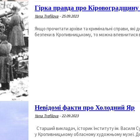
Гірка правда про Кіровоградщину в
Yana Trefilova
-
25.09.2023
Якщо прочитати архіви та кримінальні справи, які
безпеки в Кропивницькому, то можна впевнитися в 
Невідомі факти про Холодний Яр
Yana Trefilova
-
22.09.2023
Старший викладач, історик Інституту ім. Василя Сухомлинського Юрій Митрофаненко часто проводить цікаві лекції
у Кропивницькому обласному художньому музеї. Доси