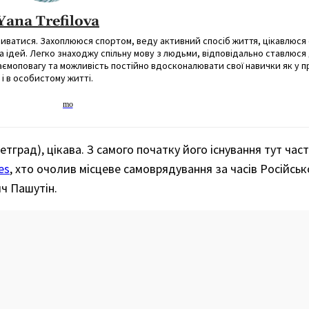
Yana Trefilova
виватися. Захоплююся спортом, веду активний спосіб життя, цікавлюс
а ідей. Легко знаходжу спільну мову з людьми, відповідально ставлюся
взаємоповагу та можливість постійно вдосконалювати свої навички як у 
і в особистому житті.
етград), цікава. З самого початку його існування тут час
es
, хто очолив місцеве самоврядування за часів Російсько
ич Пашутін.