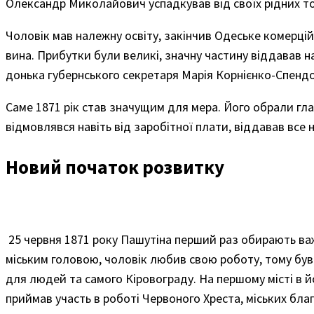
Олександр Миколайович успадкував від своїх рідних то
Чоловік мав належну освіту, закінчив Одеське комерці
вина. Прибутки були великі, значну частину віддавав н
донька губернського секретаря Марія Корнієнко-Спенд
Саме 1871 рік став значущим для мера. Його обрали г
відмовлявся навіть від заробітної плати, віддавав все 
Новий початок розвитку
25 червня 1871 року Пашутіна перший раз обирають важ
міським головою, чоловік любив свою роботу, тому був н
для людей та самого Кіровограду. На першому місті в й
приймав участь в роботі Червоного Хреста, міських бла