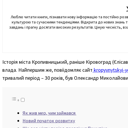
Люблю читати книги, пізнавати нову інформацію та постійно роз
культурою та сучасними тенденціями. Відкрита до нових знань т
завдань і прагну досягати високих результатів. Ціную чесність, 
Історія міста Кропивницький, раніше Кіровоград (Єлісав
влада. Найпершим же, повіідомляє сайт
kropyvnytskyi-y
тривалий період – 30 років, був Олександр Миколайов
Як жив мер, чим займався
Новий початок розвитку