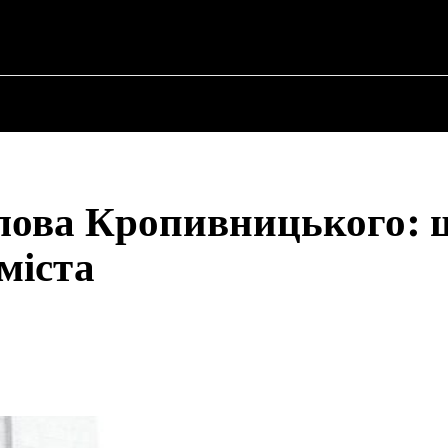
SKYI ✗
НА
ПРО ПОЛІТИКУ
ПРО МЕРА
ВОЄННА ІСТОРІЯ
лова Кропивницького: 
міста
Share