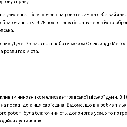
ргову справу.
йне училище. Після почав працювати сам на себе займав
а благочинність. В 28 років Пашутін одружився його обр
овська.
ласним Думи. За час своєї роботи мером Олександр Мико
на розвиток міста.
ливим чиновником єлисаветградської міської думи. З 18
а посаді до кінця своїх днів. Відомо, що він робив тіль
ого роботі була благочинність, допомогав усім, хто потр
годійних установах.