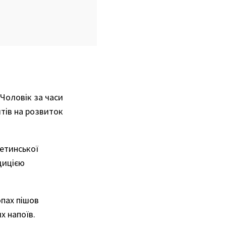
 Чоловік за часи
тів на розвиток
ветинської
адицією
опах пішов
х напоїв.