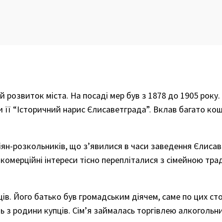
 розвиток міста. На посаді мер був з 1878 до 1905 року.
 її “Історичний нарис Єлисаветграда”. Вклав багато кош
сіян-розкольників, що з’явилися в часи заведення Єлиса
му комерційні інтереси тісно перепліталися з сімейною тр
ців. Його батько був громадським діячем, саме по цих ст
з родини купців. Сім’я займалась торгівлею алкогольни