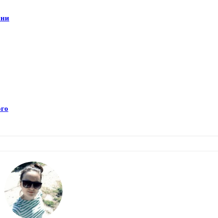
ини
ого