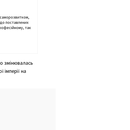
я саморозвитком,
 до поставлених
професійному, так
то змінювалась
ї імперії на