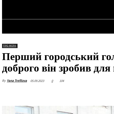
✓ KROPYVNYT
П’ятниця, 7 Серпня, 2026
ГОЛОВ
ПРО МЕРА
Перший городський го
доброго він зробив для 
By
Yana Trefilova
05.09.2023
0
104