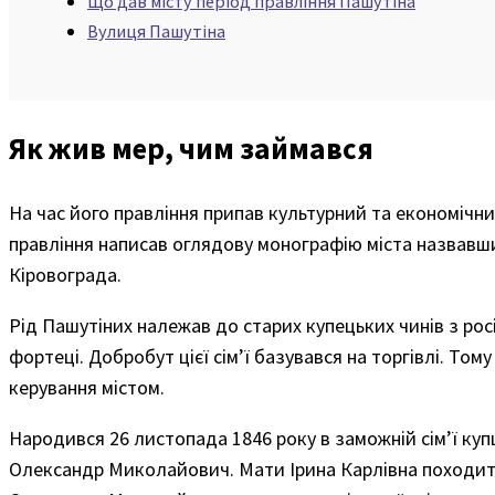
Що дав місту період правління Пашутіна
Вулиця Пашутіна
Як жив мер, чим займався
На час його правління припав культурний та економічний
правління написав оглядову монографію міста назвавши
Кіровограда.
Рід Пашутіних належав до старих купецьких чинів з ро
фортеці. Добробут цієї сім’ї базувався на торгівлі. То
керування містом.
Народився 26 листопада 1846 року в заможній сім’ї куп
Олександр Миколайович. Мати Ірина Карлівна походить 