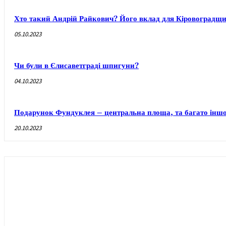
Хто такий Андрій Райкович? Його вклад для Кіровоградщ
05.10.2023
Чи були в Єлисаветграді шпигуни?
04.10.2023
Подарунок Фундуклея – центральна площа, та багато інш
20.10.2023