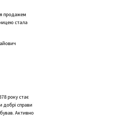
ся продажем
аницею стала
лайович
78 року стає
ки добрі справи
ебував. Активно