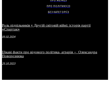
ПРО МЕРА
23
ПРО ПОЛІТИКУ
23
БЕЗ КАТЕГОРІЇ
3
Роль підпільників у Другій світовій війні: історія партії
«Спартак»
05.02.2024
Цікаві факти про відомого політика, аграрія – Олександра
Поворознюка
25.10.2023
.
.
.