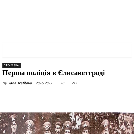
✓ KROPYVNYTSKYI ✗
ПРО МЕРА
Перша поліція в Єлисаветграді
20.09.2023
10
217
By
Yana Trefilova