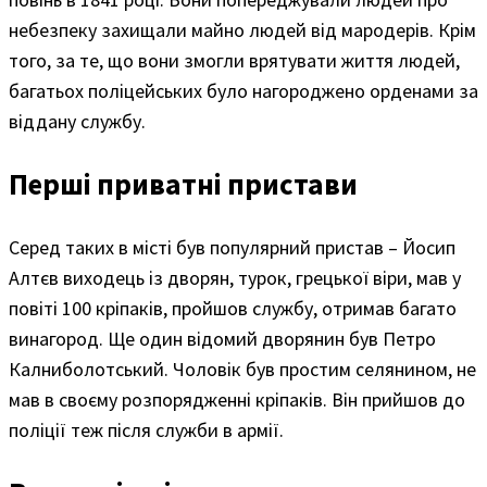
небезпеку захищали майно людей від мародерів. Крім
того, за те, що вони змогли врятувати життя людей,
багатьох поліцейських було нагороджено орденами за
віддану службу.
Перші приватні пристави
Серед таких в місті був популярний пристав – Йосип
Алтєв виходець із дворян, турок, грецької віри, мав у
повіті 100 кріпаків, пройшов службу, отримав багато
винагород. Ще один відомий дворянин був Петро
Калниболотський. Чоловік був простим селянином, не
мав в своєму розпорядженні кріпаків. Він прийшов до
поліції теж після служби в армії.