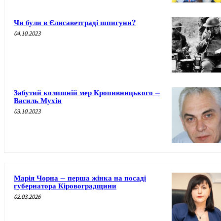
Чи були в Єлисаветграді шпигуни?
04.10.2023
Забутий колишній мер Кропивницького –
Василь Мухін
03.10.2023
Марія Чорна – перша жінка на посаді
губернатора Кіровоградщини
02.03.2026