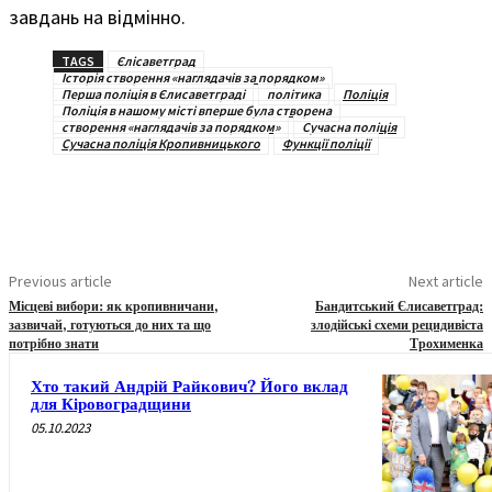
завдань на відмінно.
TAGS
Єлісаветград
Історія створення «наглядачів за порядком»
Перша поліція в Єлисаветграді
політика
Поліція
Поліція в нашому місті вперше була створена
створення «наглядачів за порядком»
Сучасна поліція
Сучасна поліція Кропивницького
Функції поліції
Previous article
Next article
Місцеві вибори: як кропивничани,
Бандитський Єлисаветград:
зазвичай, готуються до них та що
злодійські схеми рецидивіста
потрібно знати
Трохименка
Хто такий Андрій Райкович? Його вклад
для Кіровоградщини
05.10.2023