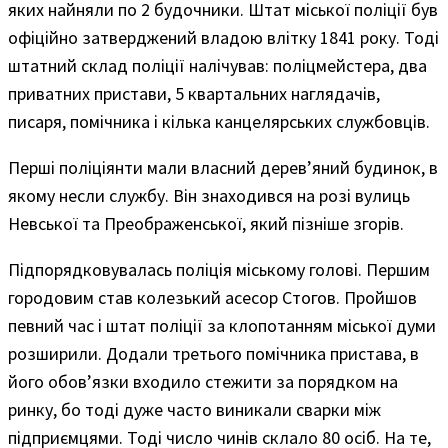
яких найняли по 2 будочники. Штат міської поліції був
офіційно затверджений владою влітку 1841 року. Тоді
штатний склад поліції налічував: поліцмейстера, два
приватних пристави, 5 квартальних наглядачів,
писаря, помічника і кілька канцелярських службовців.
Перші поліціянти мали власний дерев’яний будинок, в
якому несли службу. Він знаходився на розі вулиць
Невської та Преображенської, який пізніше згорів.
Підпорядковувалась поліція міському голові. Першим
городовим став колезький асесор Стогов. Пройшов
певний час і штат поліції за клопотанням міської думи
розширили. Додали третього помічника пристава, в
його обов’язки входило стежити за порядком на
ринку, бо тоді дуже часто виникали сварки між
підприємцями. Тоді число чинів склало 80 осіб. На те,