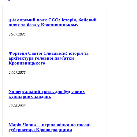
3-й окремий полк ССО: історія, бойовий
шлях та база у Кропивницькому
16.07.2026
Фортеця Святої Єлисавети: історія та
архітектура головної пам’ятки
Кропивницького
14.07.2026
Універсальний гриль для будь-яких
кулінарних завдань
12.06.2026
Марія Чорна – перша жінка на посаді
губернатора Кіровоградщини