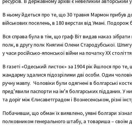
ресурсів. В державному архіві є невеликий авторський 
В ньому йдеться про те, що 30 травня Мармон прибув до 
військових поселень, в 180 верстах від Умані. Подорож
Вся справа була в тім, що граф Віт видав наказ зібрати
полк, в другу полк Княгині Олени Стародубської. Шпиг
у часи російсько-японської війни на початку ХХ століття
В газеті «Одеський листок» за 1904 рік йшлося про те,
жандарму здалися підозрілими дві особи. Один чолові
ручну мавпу. Чоловіки були одягнені в болгарські кост
пред’явили паспорти на ім’я болгарських підданих. У 
та доріг між Єлисаветградом і Вознесенськом, різні інс
Побачивши, що обман їх виявлено, уявні болгари зізна
полковником генерального штабу, а товариша – своїм