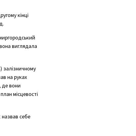
ругому кінці
д.
вомиргородський
 вона виглядала
ь) залізничному
ав на руках
, де вони
 план місцевості
 назвав себе