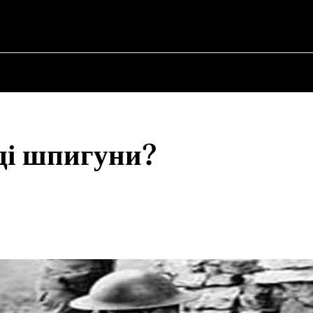
SKYI ✗
НА
ПРО ПОЛІТИКУ
ПРО МЕРА
ВОЄННА ІСТОРІЯ
ді шпигуни?
Share