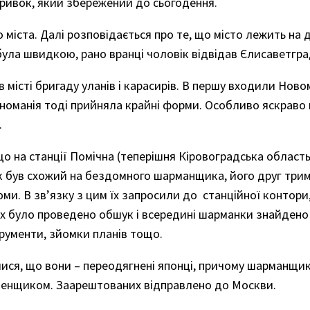
уривок, який збережений до сьогодення.
міста. Далі розповідається про те, що місто лежить на д
 була швидкою, рано вранці чоловік відвідав Єлисаветгра
 в місті бригаду уланів і карасирів. В першу входили Но
уноманія тоді прийняла крайні форми. Особливо яскраво
.
 що на станції Помічна (теперішня Кіровоградська област
к був схожий на бездомного шарманщика, його друг трим
юми. В зв’язку з цим їх запросили до станційної контори
них було проведено обшук і всередині шарманки знайдено
трументи, зйомки планів тощо.
лися, що вони – переодягнені японці, причому шарманщик
 денщиком. Заарештованих відправлено до Москви.