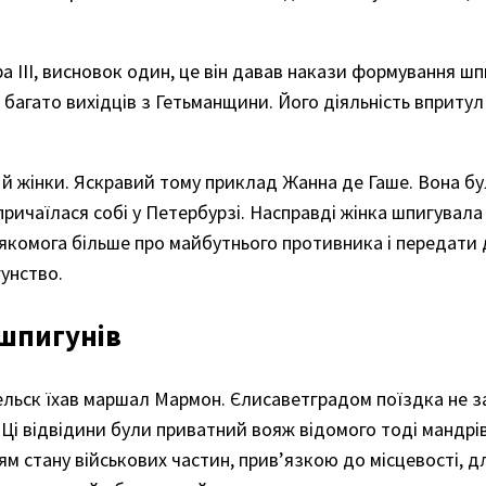
 ІІІ, висновок один, це він давав накази формування ш
о багато вихідців з Гетьманщини. Його діяльність вприту
 й жінки. Яскравий тому приклад Жанна де Гаше. Вона б
ричаїлася собі у Петербурзі. Насправді жінка шпигувала
 якомога більше про майбутнього противника і передати д
унство.
 шпигунів
гельск їхав маршал Мармон. Єлисаветградом поїздка не з
. Ці відвідини були приватний вояж відомого тоді мандрі
м стану військових частин, прив’язкою до місцевості, д