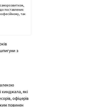
я саморозвитком,
 до поставлених
професійному, так
оків
 шпигуни з
 далекою
і кинджала, які
сорів, офіцерів
 яким повинен