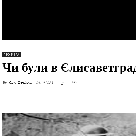
✓ KROPYVNYT
П’ятниця, 7 Серпня, 2026
ГОЛОВ
ПРО МЕРА
Чи були в Єлисаветгра
By
Yana Trefilova
04.10.2023
0
109