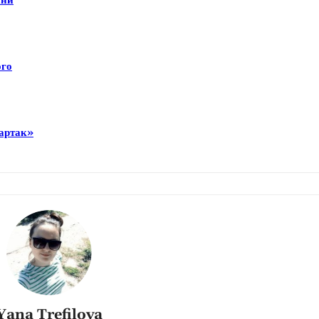
ини
ого
партак»
Yana Trefilova