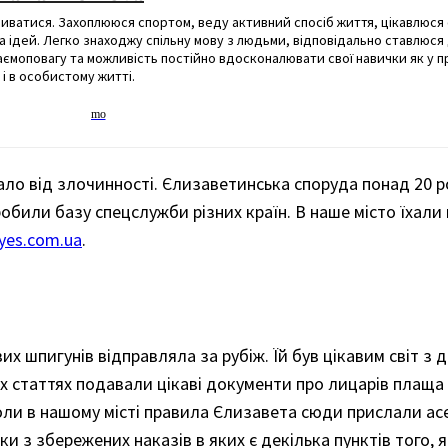
виватися. Захоплююся спортом, веду активний спосіб життя, цікавлюс
а ідей. Легко знаходжу спільну мову з людьми, відповідально ставлюся
взаємоповагу та можливість постійно вдосконалювати свої навички як у 
і в особистому житті.
рпало від злочинності. Єлизаветинська споруда понад 20 р
робили базу спецслужби різних країн. В наше місто їхали
-yes.com.ua
.
их шпигунів відправляла за рубіж. Їй був цікавим світ з
їх статтях подавали цікаві документи про лицарів плаща 
оли в нашому місті правила Єлизавета сюди прислали асе
ізки з збережених наказів в яких є декілька пунктів того,