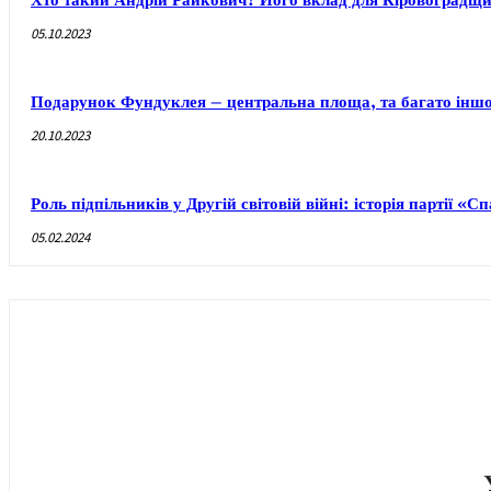
Хто такий Андрій Райкович? Його вклад для Кіровоградщ
05.10.2023
Подарунок Фундуклея – центральна площа, та багато інш
20.10.2023
Роль підпільників у Другій світовій війні: історія партії «С
05.02.2024