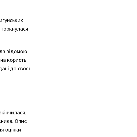
пигунських
л торкнулася
ула відомою
 на користь
ані до своєї
акінчилася,
вника. Опис
ля оцінки