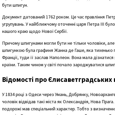
бути шпигун.
Документ датований 1762 роком. Це час правління Петра
угрупувань. У найближчому оточенні царя Петра ІІІ бул
нашого краю щодо Нової Сербії.
Причому шпигунами могли бути не тільки чоловіки, але
шпигункою була графиня Жанна де Гаше, яка тихенько п
Франції, туди її заслав Наполеон. Вона мала дізнатися
країни. Таким чином у світі почало зароджуватися шпиг
Відомості про Єлисаветградських
У 1834 році з Одеси через Умань, Добрянку, Новоархан
чоловік відвідав такі міста як Олександрія, Нова Прага
подорожі мав спеціальний характер. Тобто з визначення