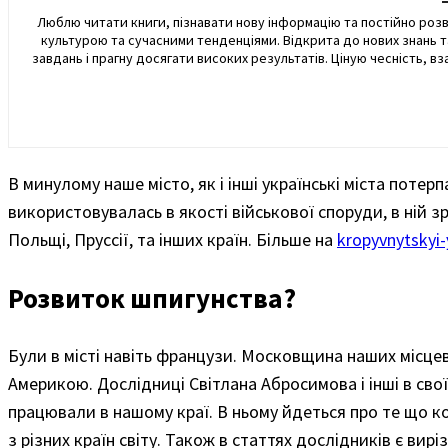
Люблю читати книги, пізнавати нову інформацію та постійно роз
культурою та сучасними тенденціями. Відкрита до нових знань т
завдань і прагну досягати високих результатів. Ціную чесність, 
В минулому наше місто, як і інші українські міста поте
використовувалась в якості військової споруди, в ній з
Польщі, Пруссії, та інших країн. Більше на
kropyvnytskyi
Розвиток шпигунства?
Були в місті навіть французи. Московщина наших місцев
Америкою. Дослідниці Світлана Абросимова і інші в сво
працювали в нашому краї. В ньому йдеться про те що к
з різних країн світу. Також в статтях дослідників є вир