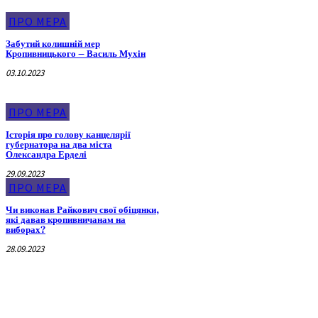
ПРО МЕРА
Забутий колишній мер
Кропивницького – Василь Мухін
03.10.2023
ПРО МЕРА
Історія про голову канцелярії
губернатора на два міста
Олександра Ерделі
29.09.2023
ПРО МЕРА
Чи виконав Райкович свої обіцянки,
які давав кропивничанам на
виборах?
28.09.2023
Воєнна Історія