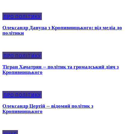
ПРО ПОЛІТИКУ
Олександр Дануца з Кропивницького: від медіа до
політики
ПРО ПОЛІТИКУ
Тігран Хачатрян – політик та громадський діяч з
Кропивницького
ПРО ПОЛІТИКУ
Олександр Цертій – відомий політик з
Кропивницького