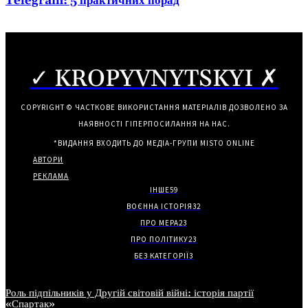
Telegram: 5 практичних порад
✓ KROPYVNYTSKYI ✗
COPYRIGHT © ЧАСТКОВЕ ВИКОРИСТАННЯ МАТЕРІАЛІВ ДОЗВОЛЕНО ЗА
НАЯВНОСТІ ГІПЕРПОСИЛАННЯ НА НАС.
*ВИДАННЯ ВХОДИТЬ ДО МЕДІА-ГРУПИ
MISTO ONLINE
АВТОРИ
РЕКЛАМА
ІНШЕ
59
ВОЄННА ІСТОРІЯ
32
ПРО МЕРА
23
ПРО ПОЛІТИКУ
23
БЕЗ КАТЕГОРІЇ
3
Роль підпільників у Другій світовій війні: історія партії
«Спартак»