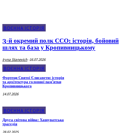
ВОЄННА ІСТОРІЯ
3-й окремий полк ССО: історія, бойовий
шлях та база у Кропивницькому
Iryna Stanevich
-
16.07.2026
ВОЄННА ІСТОРІЯ
Фортеця Святої Єлисавети: історія
та архітектура головної пам’ятки
Кропивницького
14.07.2026
ВОЄННА ІСТОРІЯ
Друга світова війна: Хащуватська
трагедія
28.02.2025