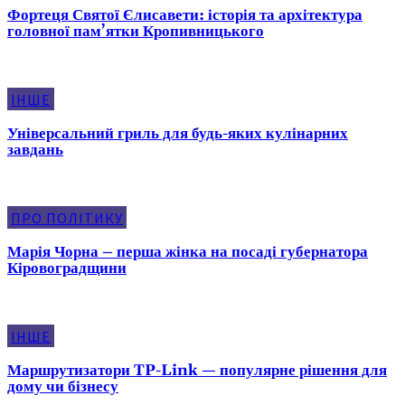
Фортеця Святої Єлисавети: історія та архітектура
головної пам’ятки Кропивницького
ІНШЕ
Універсальний гриль для будь-яких кулінарних
завдань
ПРО ПОЛІТИКУ
Марія Чорна – перша жінка на посаді губернатора
Кіровоградщини
ІНШЕ
Маршрутизатори TP-Link — популярне рішення для
дому чи бізнесу