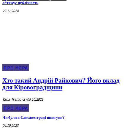
обтяжує публічність
27.11.2024
Про Мера
ПРО МЕРА
Хто такий Андрій Райкович? Його вклад
для Кіровоградщини
Yana Trefilova
-
05.10.2023
ПРО МЕРА
Чи були в Єлисаветграді шпигуни?
04.10.2023