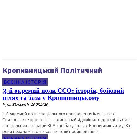
✓ KROPYVNYTSKYI ✗
Кропивницький Політичний
ВОЄННА ІСТОРІЯ
3-й окремий полк ССО: історія, бойовий
шлях та база у Кропивницькому
Iryna Stanevich
-
16.07.2026
3-й окремий полк спеціального призначення імені князя
Святослава Хороброго — один із найвідоміших підрозділів Сил
спеціальних операцій ЗСУ, що базується у Кропивницькому. За
роки незалежності України полк пройшов шлях...
ВОЄННА ІСТОРІЯ