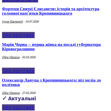
Фортеця Святої Єлисавети: історія та архітектура
головної пам’ятки Кропивницького
Iryna Stanevich
-
14.07.2026
ПРО ПОЛІТИКУ
Марія Чорна – перша жінка на посаді губернатора
Кіровоградщини
Olga Vlasova
-
02.03.2026
ПРО ПОЛІТИКУ
Олександр Дануца з Кропивницького: від медіа до
політики
Olga Vlasova
-
27.02.2026
✓ Актуальні
ПРО ПОЛІТИКУ