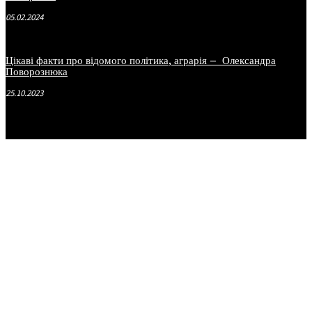
05.02.2024
Цікаві факти про відомого політика, аграрія – Олександра
Поворознюка
25.10.2023
.
.
.