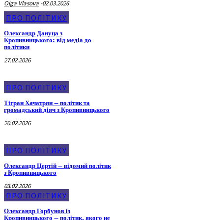
Olga Vlasova
-
02.03.2026
ПРО ПОЛІТИКУ
Олександр Дануца з
Кропивницького: від медіа до
політики
27.02.2026
ПРО ПОЛІТИКУ
Тігран Хачатрян – політик та
громадський діяч з Кропивницького
20.02.2026
ПРО ПОЛІТИКУ
Олександр Цертій – відомий політик
з Кропивницького
03.02.2026
ПРО ПОЛІТИКУ
Олександр Горбунов із
Кропивницького – політик, якого не