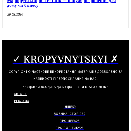
Маршрутизатори TP-Link — популярне рішення для
дому чи бізнесу
28.02.2026
✓ KROPYVNYTSKYI ✗
COPYRIGHT © ЧАСТКОВЕ ВИКОРИСТАННЯ МАТЕРІАЛІВ ДОЗВОЛЕНО ЗА
НАЯВНОСТІ ГІПЕРПОСИЛАННЯ НА НАС.
*ВИДАННЯ ВХОДИТЬ ДО МЕДІА-ГРУПИ
MISTO ONLINE
АВТОРИ
РЕКЛАМА
ІНШЕ
59
ВОЄННА ІСТОРІЯ
32
ПРО МЕРА
23
ПРО ПОЛІТИКУ
23