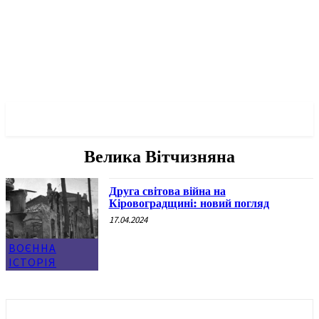
✓ KROPYVNYTSKYI ✗
Велика Вітчизняна
Друга світова війна на
Кіровоградщині: новий погляд
17.04.2024
ВОЄННА
ІСТОРІЯ