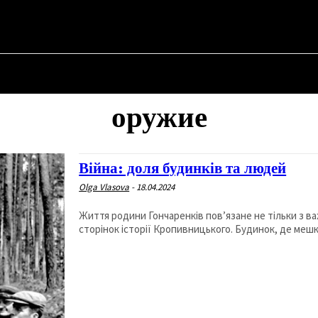
SKYI ✗
НА
ПРО ПОЛІТИКУ
ПРО МЕРА
ВОЄННА ІСТОРІЯ
оружие
Війна: доля будинків та людей
Olga Vlasova
-
18.04.2024
Життя родини Гончаренків пов’язане не тільки з важ
сторінок історії Кропивницького. Будинок, де мешка