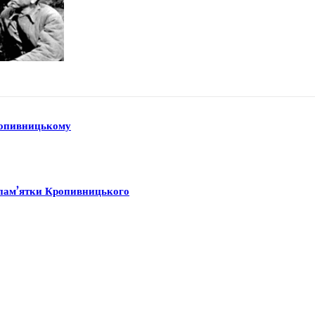
Кропивницькому
ї пам’ятки Кропивницького