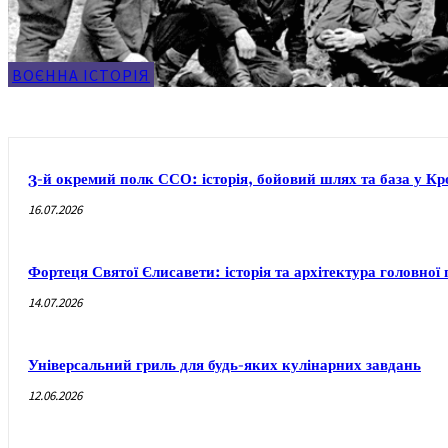
ВОЄННА ІСТОРІЯ
3-й окремий полк ССО: історія, бойовий шлях та база у 
16.07.2026
Фортеця Святої Єлисавети: історія та архітектура головно
14.07.2026
Універсальний гриль для будь-яких кулінарних завдань
12.06.2026