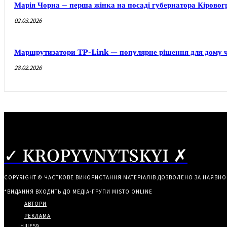
Марія Чорна – перша жінка на посаді губернатора Кірово
02.03.2026
Маршрутизатори TP-Link — популярне рішення для дому ч
28.02.2026
✓ KROPYVNYTSKYI ✗
COPYRIGHT © ЧАСТКОВЕ ВИКОРИСТАННЯ МАТЕРІАЛІВ ДОЗВОЛЕНО ЗА НАЯВНО
*ВИДАННЯ ВХОДИТЬ ДО МЕДІА-ГРУПИ
MISTO ONLINE
АВТОРИ
РЕКЛАМА
ІНШЕ
59