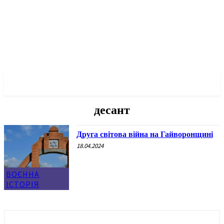
✓ KROPYVNYTSKYI ✗
десант
Друга світова війна на Гайворонщині
18.04.2024
ВОЄННА
ІСТОРІЯ