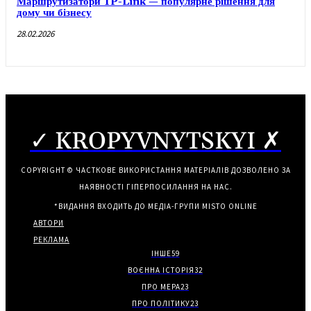
Маршрутизатори TP-Link — популярне рішення для
дому чи бізнесу
28.02.2026
✓ KROPYVNYTSKYI ✗
COPYRIGHT © ЧАСТКОВЕ ВИКОРИСТАННЯ МАТЕРІАЛІВ ДОЗВОЛЕНО ЗА
НАЯВНОСТІ ГІПЕРПОСИЛАННЯ НА НАС.
*ВИДАННЯ ВХОДИТЬ ДО МЕДІА-ГРУПИ
MISTO ONLINE
АВТОРИ
РЕКЛАМА
ІНШЕ
59
ВОЄННА ІСТОРІЯ
32
ПРО МЕРА
23
ПРО ПОЛІТИКУ
23