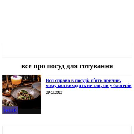
✓ KROPYVNYTSKYI ✗
все про посуд для готування
Вся справа в посуді: п’ять причин,
чому їжа виходить не так, як у блогерів
29.05.2025
ІНШЕ