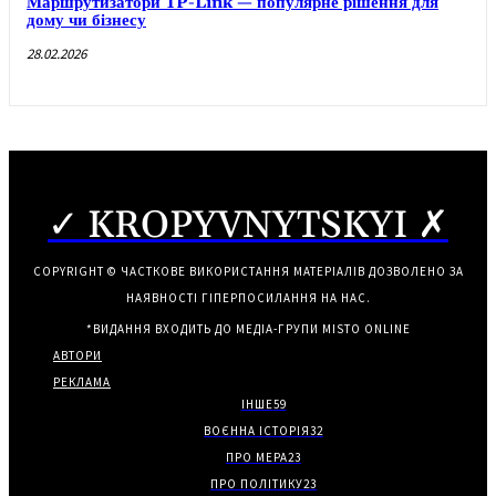
Маршрутизатори TP-Link — популярне рішення для
дому чи бізнесу
28.02.2026
✓ KROPYVNYTSKYI ✗
COPYRIGHT © ЧАСТКОВЕ ВИКОРИСТАННЯ МАТЕРІАЛІВ ДОЗВОЛЕНО ЗА
НАЯВНОСТІ ГІПЕРПОСИЛАННЯ НА НАС.
*ВИДАННЯ ВХОДИТЬ ДО МЕДІА-ГРУПИ
MISTO ONLINE
АВТОРИ
РЕКЛАМА
ІНШЕ
59
ВОЄННА ІСТОРІЯ
32
ПРО МЕРА
23
ПРО ПОЛІТИКУ
23