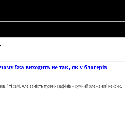
СТАТТІ
у
 чому їжа виходить не так, як у блогерів
еції ті самі. Але замість пухких мафінів – сумний злежаний кексик,