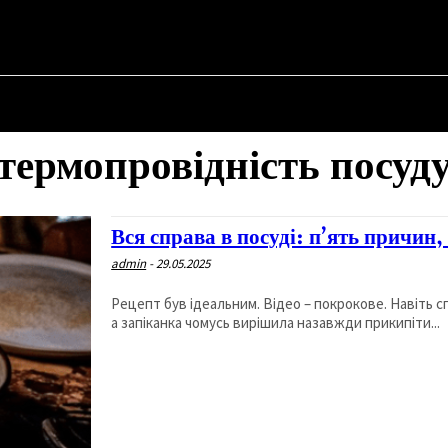
SKYI ✗
НА
ПРО ПОЛІТИКУ
ПРО МЕРА
ВОЄННА ІСТОРІЯ
термопровідність посуд
Вся справа в посуді: п’ять причин,
admin
-
29.05.2025
Рецепт був ідеальним. Відео – покрокове. Навіть сп
а запіканка чомусь вирішила назавжди прикипіти...