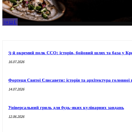
ІНШЕ
3-й окремий полк ССО: історія, бойовий шлях та база у 
16.07.2026
Фортеця Святої Єлисавети: історія та архітектура головно
14.07.2026
Універсальний гриль для будь-яких кулінарних завдань
12.06.2026