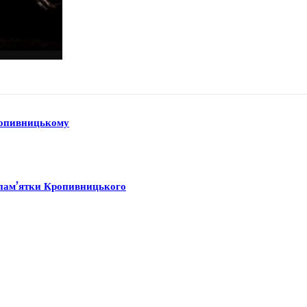
Кропивницькому
ї пам’ятки Кропивницького