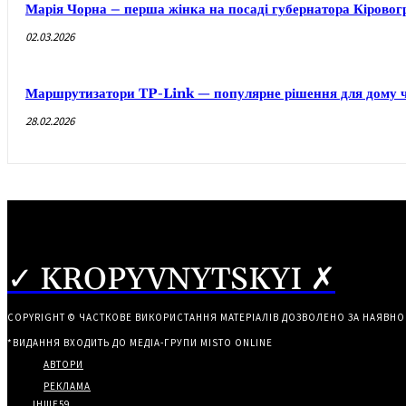
Марія Чорна – перша жінка на посаді губернатора Кірово
02.03.2026
Маршрутизатори TP-Link — популярне рішення для дому ч
28.02.2026
✓ KROPYVNYTSKYI ✗
COPYRIGHT © ЧАСТКОВЕ ВИКОРИСТАННЯ МАТЕРІАЛІВ ДОЗВОЛЕНО ЗА НАЯВНО
*ВИДАННЯ ВХОДИТЬ ДО МЕДІА-ГРУПИ
MISTO ONLINE
АВТОРИ
РЕКЛАМА
ІНШЕ
59