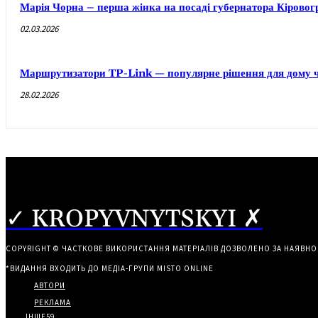
Марія Чорна – перша жінка на посаді губернатора Кірово
02.03.2026
Маршрутизатори TP-Link — популярне рішення для дому ч
28.02.2026
✓ KROPYVNYTSKYI ✗
COPYRIGHT © ЧАСТКОВЕ ВИКОРИСТАННЯ МАТЕРІАЛІВ ДОЗВОЛЕНО ЗА НАЯВНО
*ВИДАННЯ ВХОДИТЬ ДО МЕДІА-ГРУПИ
MISTO ONLINE
АВТОРИ
РЕКЛАМА
ІНШЕ
59