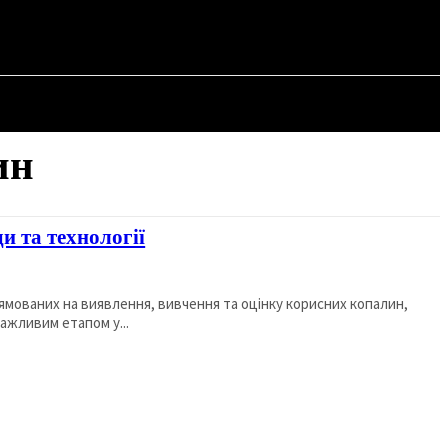
СТАТТІ
ин
ди та технології
рямованих на виявлення, вивчення та оцінку корисних копалин,
важливим етапом у...