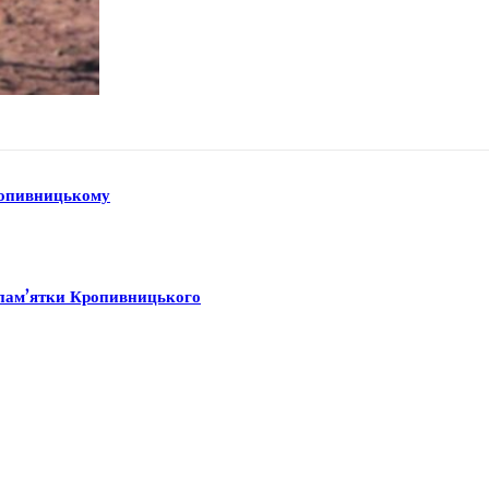
Кропивницькому
ї пам’ятки Кропивницького