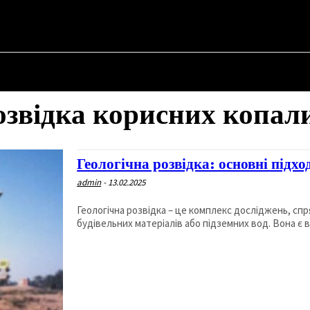
SKYI ✗
НА
ПРО ПОЛІТИКУ
ПРО МЕРА
ВОЄННА ІСТОРІЯ
озвідка корисних копал
Геологічна розвідка: основні підхо
admin
-
13.02.2025
Геологічна розвідка – це комплекс досліджень, сп
будівельних матеріалів або підземних вод. Вона є 