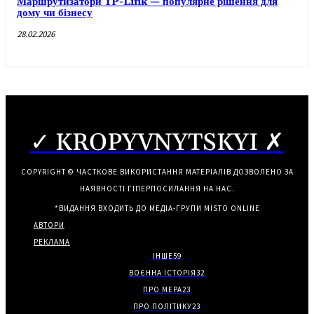
Маршрутизатори TP-Link — популярне рішення для
дому чи бізнесу
28.02.2026
✓ KROPYVNYTSKYI ✗
COPYRIGHT © ЧАСТКОВЕ ВИКОРИСТАННЯ МАТЕРІАЛІВ ДОЗВОЛЕНО ЗА
НАЯВНОСТІ ГІПЕРПОСИЛАННЯ НА НАС.
*ВИДАННЯ ВХОДИТЬ ДО МЕДІА-ГРУПИ
MISTO ONLINE
АВТОРИ
РЕКЛАМА
ІНШЕ
59
ВОЄННА ІСТОРІЯ
32
ПРО МЕРА
23
ПРО ПОЛІТИКУ
23