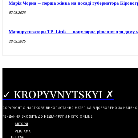
Марія Чорна – перша жінка на посаді губернатора Кірово
02.03.2026
Маршрутизатори TP-Link — популярне рішення для дому ч
28.02.2026
✓ KROPYVNYTSKYI ✗
COPYRIGHT © ЧАСТКОВЕ ВИКОРИСТАННЯ МАТЕРІАЛІВ ДОЗВОЛЕНО ЗА НАЯВНО
*ВИДАННЯ ВХОДИТЬ ДО МЕДІА-ГРУПИ
MISTO ONLINE
АВТОРИ
РЕКЛАМА
ІНШЕ
59