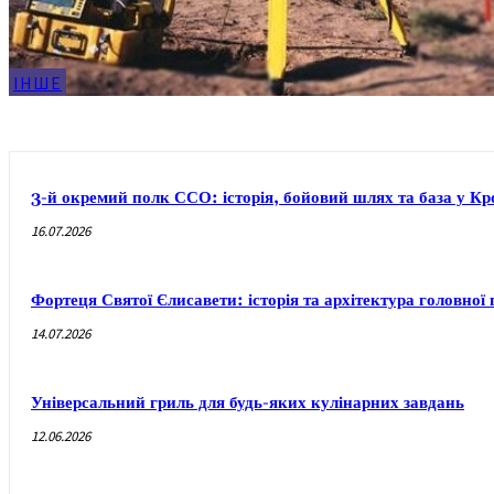
ІНШЕ
3-й окремий полк ССО: історія, бойовий шлях та база у 
16.07.2026
Фортеця Святої Єлисавети: історія та архітектура головно
14.07.2026
Універсальний гриль для будь-яких кулінарних завдань
12.06.2026