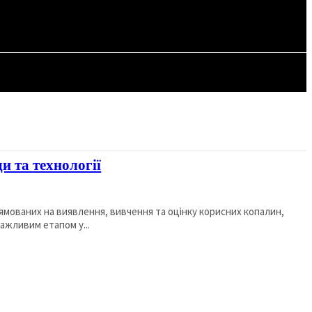
СТАТТІ
ди та технології
рямованих на виявлення, вивчення та оцінку корисних копалин,
важливим етапом у...