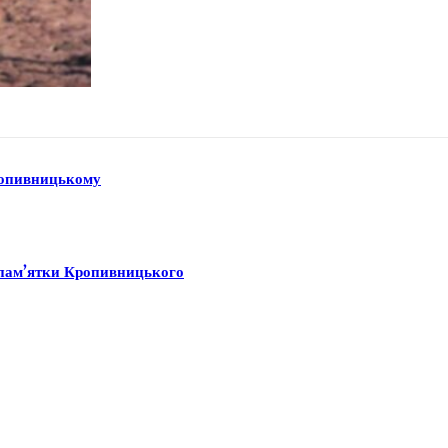
Кропивницькому
ї пам’ятки Кропивницького