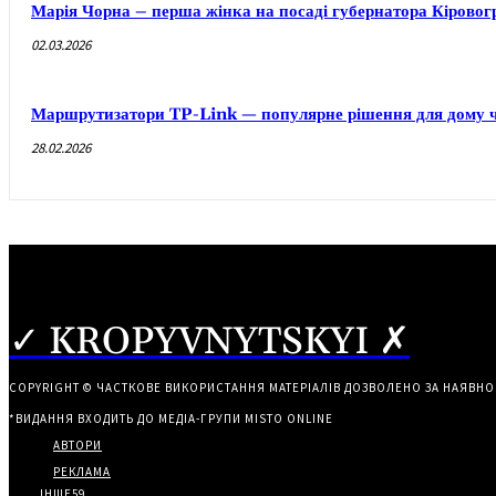
Марія Чорна – перша жінка на посаді губернатора Кірово
02.03.2026
Маршрутизатори TP-Link — популярне рішення для дому ч
28.02.2026
✓ KROPYVNYTSKYI ✗
COPYRIGHT © ЧАСТКОВЕ ВИКОРИСТАННЯ МАТЕРІАЛІВ ДОЗВОЛЕНО ЗА НАЯВНО
*ВИДАННЯ ВХОДИТЬ ДО МЕДІА-ГРУПИ
MISTO ONLINE
АВТОРИ
РЕКЛАМА
ІНШЕ
59