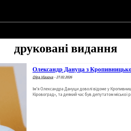
SKYI ✗
НА
ПРО ПОЛІТИКУ
ПРО МЕРА
ВОЄННА ІСТОРІЯ
друковані видання
Олександр Дануца з Кропивницьког
Olga Vlasova
-
27.02.2026
Ім’я Олександра Дануци доволі відоме у Кропивниц
Кіровоград», та деякий час був депутатом міської ра