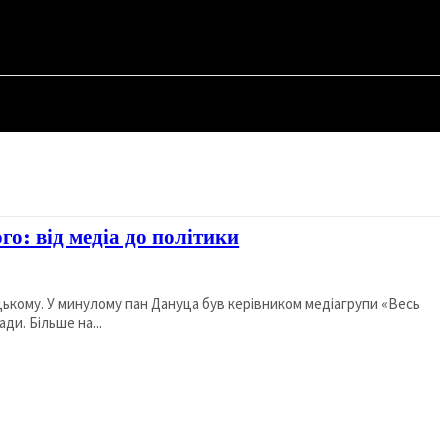
СТАТТІ
о: від медіа до політики
ькому. У минулому пан Дануца був керівником медіагрупи «Весь
ди. Більше на...