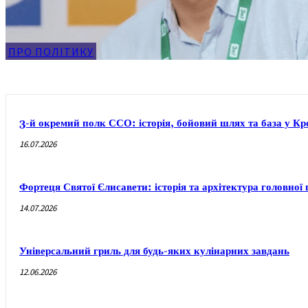
ПРО ПОЛІТИКУ
3-й окремий полк ССО: історія, бойовий шлях та база у 
16.07.2026
Фортеця Святої Єлисавети: історія та архітектура головно
14.07.2026
Універсальний гриль для будь-яких кулінарних завдань
12.06.2026