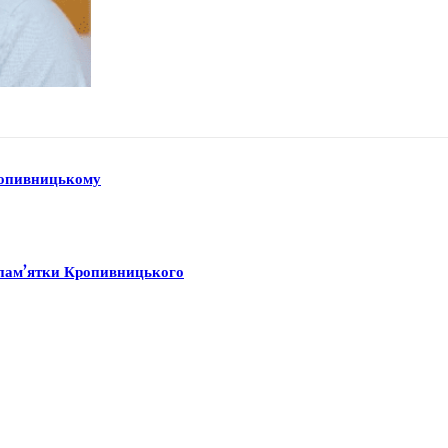
Кропивницькому
ї пам’ятки Кропивницького