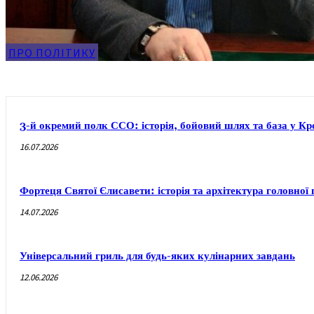
ПРО ПОЛІТИКУ
3-й окремий полк ССО: історія, бойовий шлях та база у 
16.07.2026
Фортеця Святої Єлисавети: історія та архітектура головно
14.07.2026
Універсальний гриль для будь-яких кулінарних завдань
12.06.2026