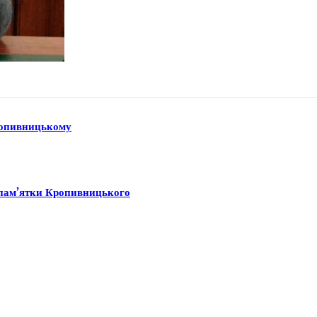
Кропивницькому
ї пам’ятки Кропивницького