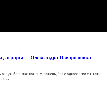
СТАТТІ
ка, аграрія – Олександра Поворознюка
окрузі. Його знає кожен українець, бо не одноразово епатажні
ь по...