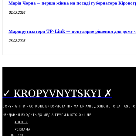
Марія Чорна – перша жінка на посаді губернатора Кірово
02.03.2026
Маршрутизатори TP-Link — популярне рішення для дому ч
28.02.2026
✓ KROPYVNYTSKYI ✗
COPYRIGHT © ЧАСТКОВЕ ВИКОРИСТАННЯ МАТЕРІАЛІВ ДОЗВОЛЕНО ЗА НАЯВНО
*ВИДАННЯ ВХОДИТЬ ДО МЕДІА-ГРУПИ
MISTO ONLINE
АВТОРИ
РЕКЛАМА
ІНШЕ
59