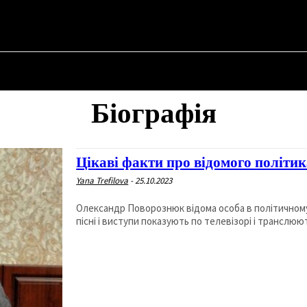
SKYI ✗
НА
ПРО ПОЛІТИКУ
ПРО МЕРА
ВОЄННА ІСТОРІЯ
Біографія
Цікаві факти про відомого політи
Yana Trefilova
-
25.10.2023
Олександр Поворознюк відома особа в політичному 
пісні і виступи показують по телевізорі і транслюют