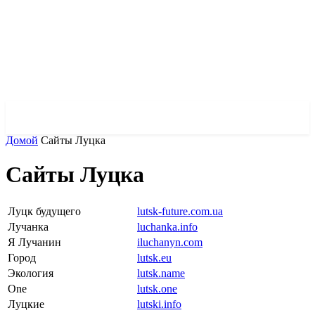
✓ KROPYVNYTSKYI ✗
Домой
Сайты Луцка
Сайты Луцка
Луцк будущего
lutsk-future.com.ua
Лучанка
luchanka.info
Я Лучанин
iluchanyn.com
Город
lutsk.eu
Экология
lutsk.name
One
lutsk.one
Луцкие
lutski.info