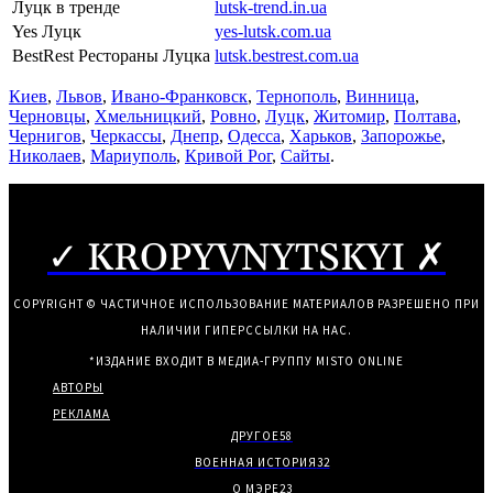
Луцк в тренде
lutsk-trend.in.ua
Yes Луцк
yes-lutsk.com.ua
BestRest Рестораны Луцка
lutsk.bestrest.com.ua
Киев
,
Львов
,
Ивано-Франковск
,
Тернополь
,
Винница
,
Черновцы
,
Хмельницкий
,
Ровно
,
Луцк
,
Житомир
,
Полтава
,
Чернигов
,
Черкассы
,
Днепр
,
Одесса
,
Харьков
,
Запорожье
,
Николаев
,
Мариуполь
,
Кривой Рог
,
Сайты
.
✓ KROPYVNYTSKYI ✗
COPYRIGHT © ЧАСТИЧНОЕ ИСПОЛЬЗОВАНИЕ МАТЕРИАЛОВ РАЗРЕШЕНО ПРИ
НАЛИЧИИ ГИПЕРССЫЛКИ НА НАС.
*ИЗДАНИЕ ВХОДИТ В МЕДИА-ГРУППУ
MISTO ONLINE
АВТОРЫ
РЕКЛАМА
ДРУГОЕ
58
ВОЕННАЯ ИСТОРИЯ
32
О МЭРЕ
23