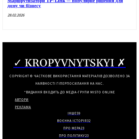
Маршрутизатори TP-Link — популярне рішення для
дому чи бізнесу
28.02.2026
✓ KROPYVNYTSKYI ✗
COPYRIGHT © ЧАСТКОВЕ ВИКОРИСТАННЯ МАТЕРІАЛІВ ДОЗВОЛЕНО ЗА
НАЯВНОСТІ ГІПЕРПОСИЛАННЯ НА НАС.
*ВИДАННЯ ВХОДИТЬ ДО МЕДІА-ГРУПИ
MISTO ONLINE
АВТОРИ
РЕКЛАМА
ІНШЕ
59
ВОЄННА ІСТОРІЯ
32
ПРО МЕРА
23
ПРО ПОЛІТИКУ
23