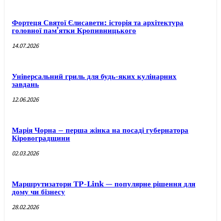
Фортеця Святої Єлисавети: історія та архітектура
головної пам’ятки Кропивницького
14.07.2026
Універсальний гриль для будь-яких кулінарних
завдань
12.06.2026
Марія Чорна – перша жінка на посаді губернатора
Кіровоградщини
02.03.2026
Маршрутизатори TP-Link — популярне рішення для
дому чи бізнесу
28.02.2026